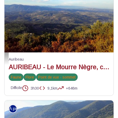
Auribeau et Lure depuis les crêtes - ©Eric Garnier - PNR Luberon
Auribeau
AURIBEAU - Le Mourre Nègre, côté nord
Faune
Flore
Point de vue - sommet
Difficile
3h30
9,1km
+646m
À pied