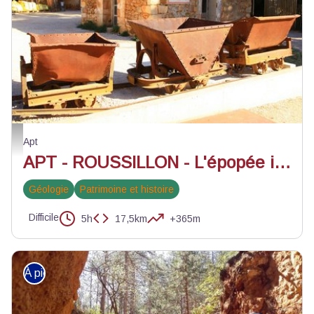
Ecomusée de l'ocre à Roussillon - ©Alain Hocquel - VPA
Apt
APT - ROUSSILLON - L'épopée industrielle de l'ocre
Géologie
Patrimoine et histoire
Difficile
5h
17,5km
+365m
À pied