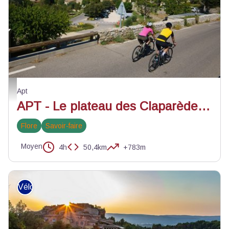
Village de Saignon - ©Matthieu Vitré
Apt
APT - Le plateau des Claparèdes à vélo
Flore
Savoir-faire
Moyen
4h
50,4km
+783m
Vélo