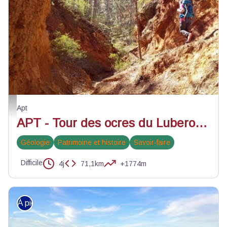
GRP® Tour des Ocres du Luberon - ©Eric Garnier - PNR Luberon
Apt
APT - Tour des ocres du Luberon en 4 jours
Géologie
Patrimoine et histoire
Savoir-faire
Difficile
4j
71,1km
+1774m
À pied