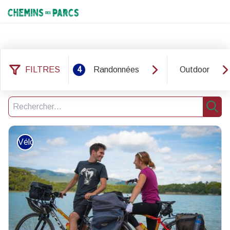
Chemins des Parcs
FILTRES
4
Randonnées
Outdoor
124 résultats trouvés
Filtrer
5
Recherche
Rech
Vélo