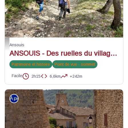
Sentier de la Colline des Pâtis - ©Dominique Denais - PNR Luberon
Ansouis
ANSOUIS - Des ruelles du village à la forêt des Pâtis
Patrimoine et histoire
Point de vue - sommet
Facile
2h15
6,6km
+242m
À pied