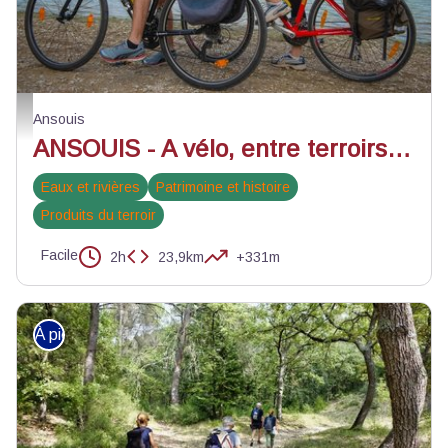
Pause devant l'étang de la Bonde - ©Nelson Valbrun - Vélo Loisir Provence
Ansouis
ANSOUIS - A vélo, entre terroirs et olives
Eaux et rivières
Patrimoine et histoire
Produits du terroir
Facile
2h
23,9km
+331m
À pied