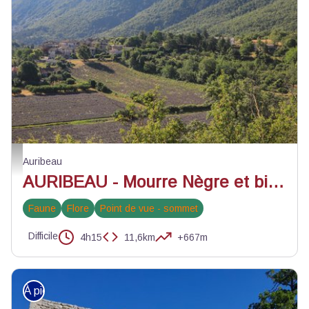
Auribeau au pied du Grand Luberon - ©Alain Hocquel - VPA
Auribeau
AURIBEAU - Mourre Nègre et biodiversité en chemin
Faune
Flore
Point de vue - sommet
Difficile
4h15
11,6km
+667m
À pied