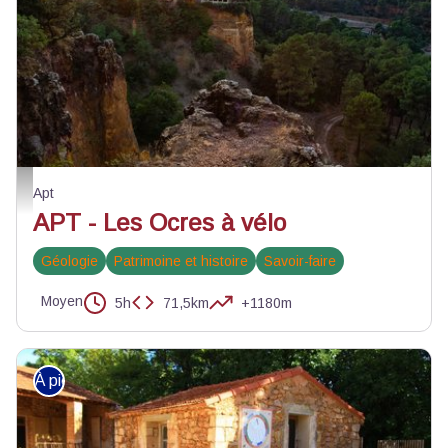
Village de Roussillon - ©Alain Hocquel - VPA
Apt
APT - Les Ocres à vélo
Géologie
Patrimoine et histoire
Savoir-faire
Moyen
5h
71,5km
+1180m
À pied