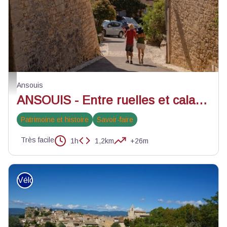
Ruelles d'Ansouis - ©Alain Hocquel - VPA
Ansouis
ANSOUIS - Entre ruelles et calades
Patrimoine et histoire
Savoir-faire
Très facile
1h
1,2km
+26m
Vélo