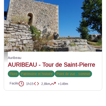
La tour de Saint-Pierre - ©Eric Garnier - PNR Luberon
Auribeau
AURIBEAU - Tour de Saint-Pierre
Flore
Patrimoine et histoire
Point de vue - sommet
Facile
1h15
2,8km
+149m