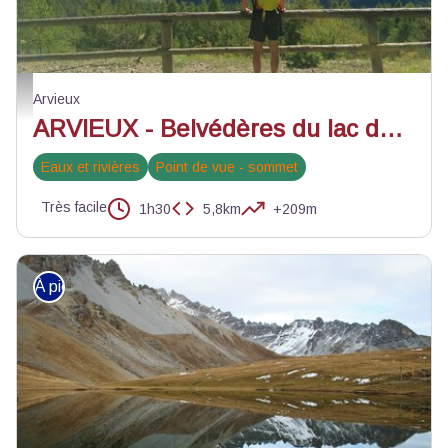
Belvédère du lac de Roue - ©M. Berger - CDRP 05
Arvieux
ARVIEUX - Belvédères du lac de Roue
Eaux et rivières
Point de vue - sommet
Très facile
1h30
5,8km
+209m
À pied