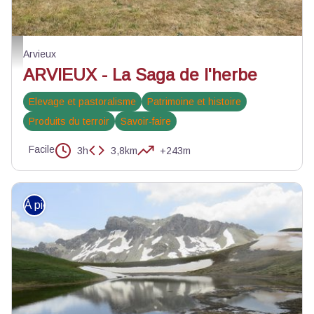
Dans les prés de Villargaudin - Yoann Oliverio - Pays d’art et d’histoire Guil
Arvieux
ARVIEUX - La Saga de l'herbe
Elevage et pastoralisme
Patrimoine et histoire
Produits du terroir
Savoir-faire
Facile
3h
3,8km
+243m
À pied