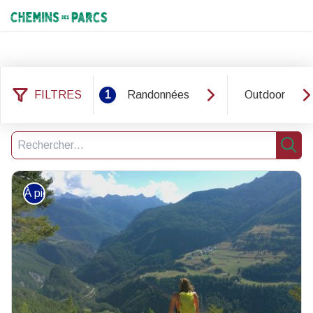
Chemins des Parcs
FILTRES
1
Randonnées
Outdoor
6 résultats trouvés
Filtrer
3
Recherche
Rech
À pied