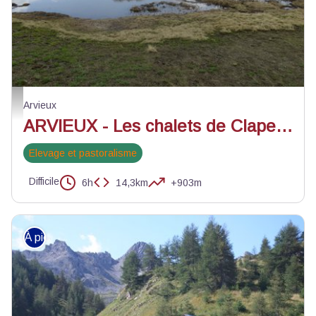
Lac de la Favière - ©Michel Branchet - CDRP 05
Arvieux
ARVIEUX - Les chalets de Clapeyto et le col de Néal
Elevage et pastoralisme
Difficile
6h
14,3km
+903m
À pied