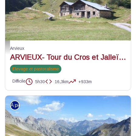
Chalet d'alpage - Benjamin Musella - PNR Queyras
Arvieux
ARVIEUX- Tour du Cros et Jalleït par Clapeyto
Elevage et pastoralisme
Difficile
5h30
16,3km
+933m
À pied