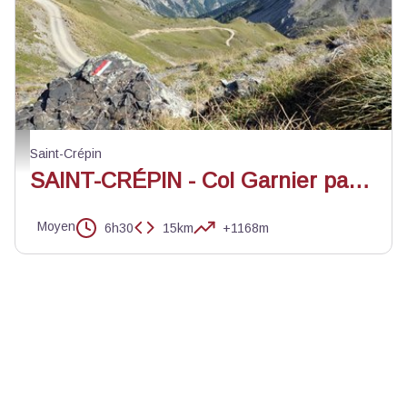
OT Guillestrois-Queyras
Saint-Crépin
SAINT-CRÉPIN - Col Garnier par le Lac du Lauzet
Moyen
6h30
15km
+1168m