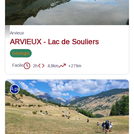
Lac de Souliers - ©Benjamin Musella - PNR Queyras
Arvieux
ARVIEUX - Lac de Souliers
Géologie
Facile
2h
4,8km
+279m
À pied