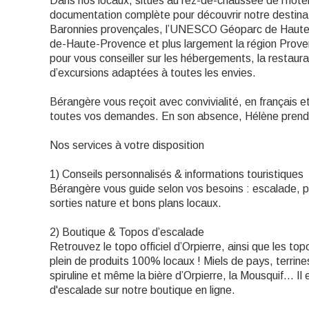
Dans nos locaux, situés au rez-de-chaussée de l’hôtel
documentation complète pour découvrir notre destinati
Baronnies provençales, l’UNESCO Géoparc de Haute-
de-Haute-Provence et plus largement la région Prove
pour vous conseiller sur les hébergements, la restauratio
d’excursions adaptées à toutes les envies.
Bérangère vous reçoit avec convivialité, en français
toutes vos demandes. En son absence, Hélène prend 
Nos services à votre disposition
1) Conseils personnalisés & informations touristiques
Bérangère vous guide selon vos besoins : escalade, pa
sorties nature et bons plans locaux.
2) Boutique & Topos d’escalade
Retrouvez le topo officiel d’Orpierre, ainsi que les to
plein de produits 100% locaux ! Miels de pays, terrines
spiruline et même la bière d’Orpierre, la Mousquif… I
d'escalade sur notre boutique en ligne.