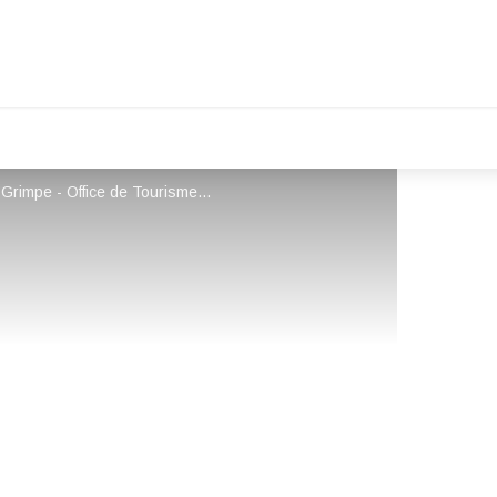
Office de Tourisme d'Orpierre / Maison de la Grimpe - Office de Tourisme Sisteron Les Alpes provençales