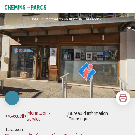
Bureau d'Information Touristique
Chemins des Parcs
Bureau d'Information Touristique_Tarascon - Ville de Tarascon
Imprimer
Information -
Bureau d'Information
>>
Accueil
>
>
Touristique
Service
Tarascon