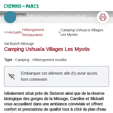
Camping Ushuaïa Villages Les Myotis
Chemins des Parcs
Imprimer
Mobil homes - Ushuaïa Villages Les Myotis
Voir l'image en plein écran
Hébergement -
Camping Ushuaïa Villages
>>
Accueil
>
>
Les Myotis
Restauration
Val Buëch-Méouge
Camping Ushuaïa Villages Les Myotis
Type :
Camping - Hébergement insolite
Embarquer cet élément afin d'y avoir accès
hors connexion
Idéalement situé près de Sisteron ainsi que de la réserve
biologique des gorges de la Méouge, Caroline et Mickaël
vous accueillent dans une ambiance conviviale et offrent
confort et prestations de qualité tout à côté du plan d'eau