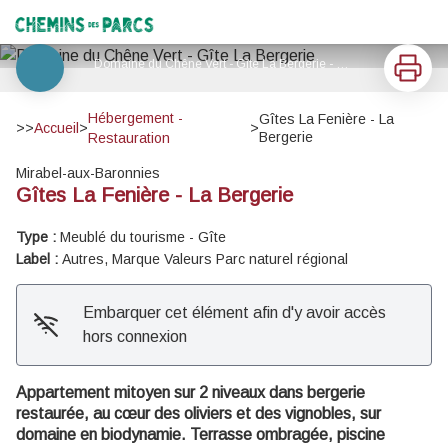
Gîtes La Fenière - La Bergerie
Chemins des Parcs
Imprimer
Domaine du Chêne Vert - Gîte La Bergerie - Clévacances
Voir l'image en plein écran
Hébergement -
Gîtes La Fenière - La
>>
Accueil
>
>
Bergerie
Restauration
Mirabel-aux-Baronnies
Gîtes La Fenière - La Bergerie
Type :
Meublé du tourisme - Gîte
Label :
Autres, Marque Valeurs Parc naturel régional
Embarquer cet élément afin d'y avoir accès
hors connexion
Appartement mitoyen sur 2 niveaux dans bergerie
restaurée, au cœur des oliviers et des vignobles, sur
domaine en biodynamie. Terrasse ombragée, piscine