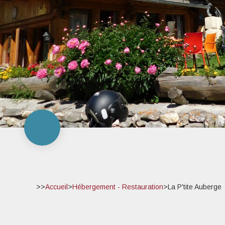
>>
Accueil
>
Hébergement - Restauration
>
La P'tite Auberge