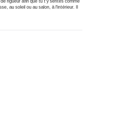
 de rigueur afin que tu t'y sentes comme
e, au soleil ou au salon, à l'intérieur. Il