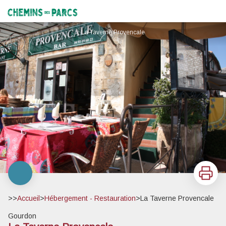
La Taverne Provencale
Chemins des Parcs
La Taverne Provencale
Imprimer
>>
Accueil
>
Hébergement - Restauration
>
La Taverne Provencale
Gourdon