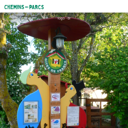
Gîte d'Etape l'Escargot
Chemins des Parcs
logo - dr