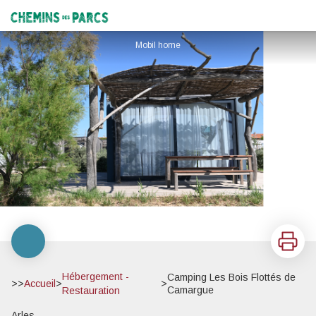
Camping Les Bois Flottés de Camargue
Chemins des Parcs
Mobil home
Imprimer
Hébergement -
Camping Les Bois Flottés de
>>
Accueil
>
>
Camargue
Restauration
Arles