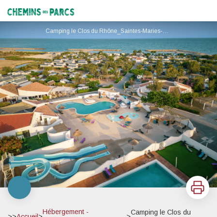
Camping le Clos du Rhône
Chemins des Parcs
Camping le Clos du Rhône_Saintes-Maries-de-la-Mer
Imprimer
Hébergement -
Camping le Clos du
>>
Accueil
>
>