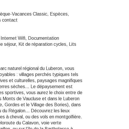
hèque-Vacances Classic, Espèces,
 contact
Internet Wifi, Documentation
e séjour, Kit de réparation cycles, Lits
arc naturel régional du Luberon, vous
oyables : villages perchés typiques tels
tives et culturelles, paysages magnifiques
 pierres sèches… Le dépaysement est
s sportives, vous aurez le choix entre de
es Monts de Vaucluse et dans le Luberon
e, Gordes et le Village des Bories), dans
ou du Régalon… Découvrez les lieux
s à cheval, ou des vols en montgolfière.
éloroute du Calavon, voie verte
llon, ou sur l’île de la Barthelasse à