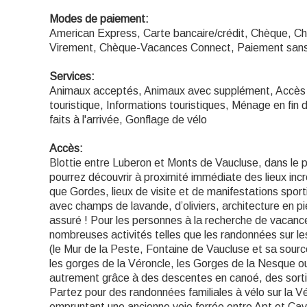
Modes de paiement:
American Express, Carte bancaire/crédit, Chèque, C
Virement, Chèque-Vacances Connect, Paiement sans
Services:
Animaux acceptés, Animaux avec supplément, Accès 
touristique, Informations touristiques, Ménage en fin d
faits à l'arrivée, Gonflage de vélo
Accès:
Blottie entre Luberon et Monts de Vaucluse, dans le p
pourrez découvrir à proximité immédiate des lieux incr
que Gordes, lieux de visite et de manifestations spor
avec champs de lavande, d’oliviers, architecture en
assuré ! Pour les personnes à la recherche de vacance
nombreuses activités telles que les randonnées sur l
(le Mur de la Peste, Fontaine de Vaucluse et sa sourc
les gorges de la Véroncle, les Gorges de la Nesque 
autrement grâce à des descentes en canoé, des sortie
Partez pour des randonnées familiales à vélo sur la V
empruntant une ancienne voie ferrée entre Apt et Cavai