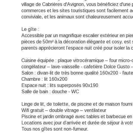
village de Cabrières d'Avignon, vous bénéficiez d'une
commerces et les sites touristiques sont facilement a
conviviale, et les animaux sont chaleureusement accuei
Le gîte :
Accessible par un magnifique escalier extérieur en pie
pièces de 50m² à la décoration élégante et cosy, est 
parents apprécieront l’espace nuit créé pour isoler la c
Cuisine équipée : plaque vitrocéramique – four micro-
congélateur – lave-vaisselle - cafetière Dolce Gusto – b
Salon : divan-lit de très bonne qualité 160x200 - fauteu
Chambre : lit 160x200
Espace nuit : lits superposés 90x190
Salle de bain : douche - WC
Linge de lit, de toilette, de piscine et de maison fourni 
Wifi gratuit – double vitrage – ventilateur
Piscine et jardin ombragé avec tables et barbecue en 
Locations avec jour d’arrivée et durée de séjour à vo
Tous nos gîtes sont non-fumeur.