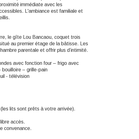
 proximité immédiate avec les
ccessibles. L'ambiance est familiale et
llis.
rre, le gîte Lou Bancaou, coquet trois
situé au premier étage de la bâtisse. Les
hambre parentale et offrir plus d’intimité.
ondes avec fonction four – frigo avec
ouilloire – grille-pain
il - télévision
(les lits sont prêts à votre arrivée).
libre accès.
tre convenance.