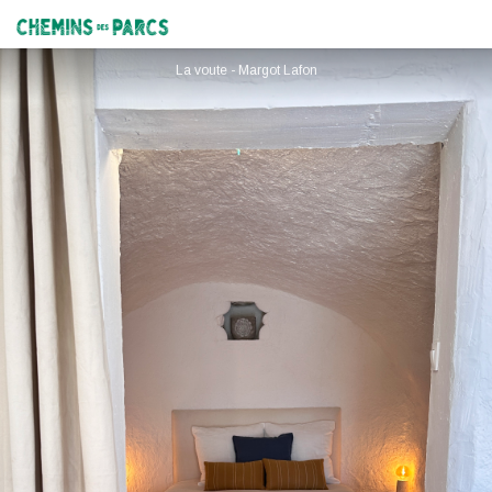
Appartement T3 Domaine de La Blache - La Vôute
Chemins des Parcs
La voute - Margot Lafon