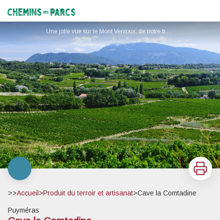
Cave la Comtadine
Chemins des Parcs
Une jolie vue sur le Mont Ventoux, de notre boutique. - Cave la Comtadine
Imprimer
>>
Accueil
>
Produit du terroir et artisanat
>
Cave la Comtadine
Puyméras