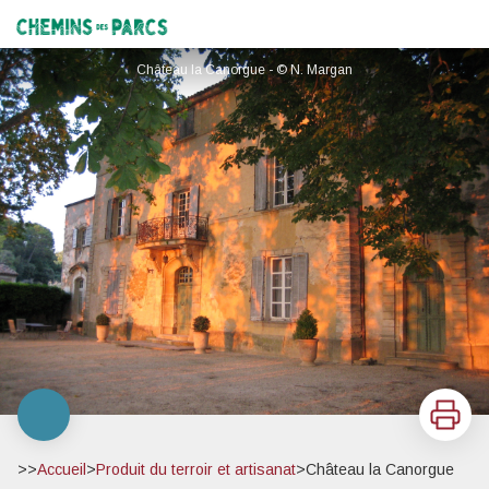
Château la Canorgue
Chemins des Parcs
Château la Canorgue - © N. Margan
Imprimer
>>
Accueil
>
Produit du terroir et artisanat
>
Château la Canorgue