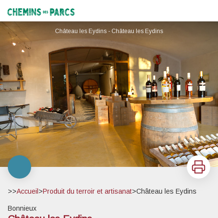
Château les Eydins
Chemins des Parcs
Château les Eydins - Château les Eydins
Imprimer
>>
Accueil
>
Produit du terroir et artisanat
>
Château les Eydins
Bonnieux