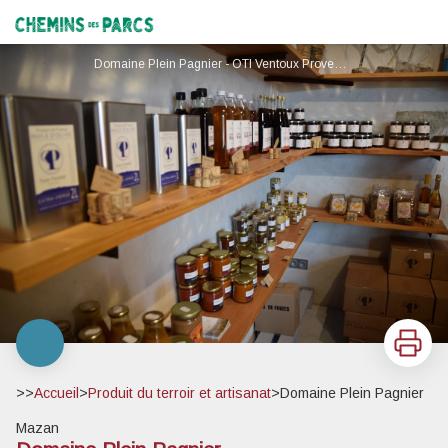
Domaine Plein Pagnier
Chemins des Parcs
Domaine Plein Pagnier - OTI Ventoux Provence ©C.LEROI
Imprimer
>>
Accueil
>
Produit du terroir et artisanat
>
Domaine Plein Pagnier
Mazan