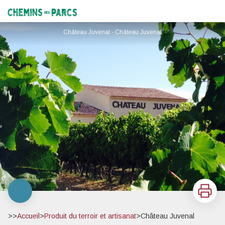
Château Juvenal
Chemins des Parcs
Château Juvenal - Château Juvenal
Imprimer
>>
Accueil
>
Produit du terroir et artisanat
>
Château Juvenal