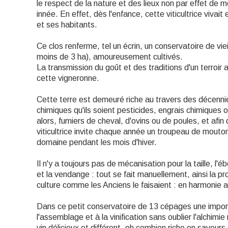
le respect de la nature et des lieux non par effet de 
innée. En effet, dès l'enfance, cette viticultrice vivai
et ses habitants.
Ce clos renferme, tel un écrin, un conservatoire de vie
moins de 3 ha), amoureusement cultivés.
La transmission du goût et des traditions d'un terroir 
cette vigneronne.
Cette terre est demeuré riche au travers des décenni
chimiques qu'ils soient pesticides, engrais chimiques 
alors, fumiers de cheval, d'ovins ou de poules, et afi
viticultrice invite chaque année un troupeau de mouto
domaine pendant les mois d'hiver.
Il n'y a toujours pas de mécanisation pour la taille, 
et la vendange : tout se fait manuellement, ainsi la pr
culture comme les Anciens le faisaient : en harmonie a
Dans ce petit conservatoire de 13 cépages une import
l'assemblage et à la vinification sans oublier l'alchimi
vin délicieux et différent, oh combien riche en saveurs