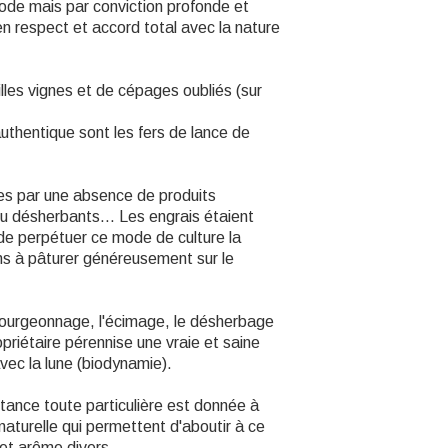
mode mais par conviction profonde et
t en respect et accord total avec la nature
illes vignes et de cépages oubliés (sur
authentique sont les fers de lance de
es par une absence de produits
ou désherbants... Les engrais étaient
n de perpétuer ce mode de culture la
ns à pâturer généreusement sur le
l'ébourgeonnage, l'écimage, le désherbage
opriétaire pérennise une vraie et saine
vec la lune (biodynamie).
ance toute particulière est donnée à
e naturelle qui permettent d'aboutir à ce
 et arôme divers.