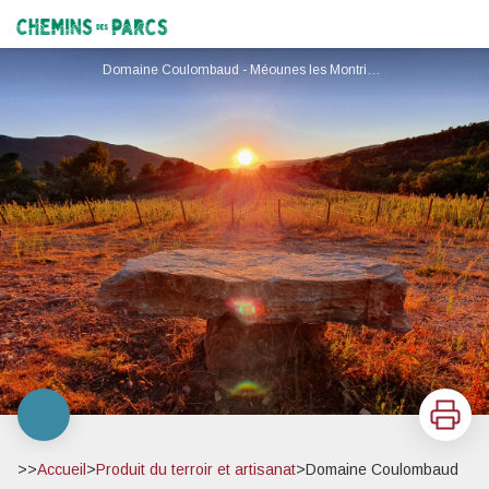
Domaine Coulombaud
Chemins des Parcs
Domaine Coulombaud - Méounes les Montrieux - Domaine Coulombaud - Méounes les Montrieux
Imprimer
>>
Accueil
>
Produit du terroir et artisanat
>
Domaine Coulombaud