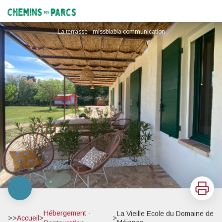
La Vieille Ecole du Domaine de Méjanes
Chemins des Parcs
La terrasse - missblabla communication
Imprimer
Hébergement -
La Vieille Ecole du Domaine de
>>
Accueil
>
>