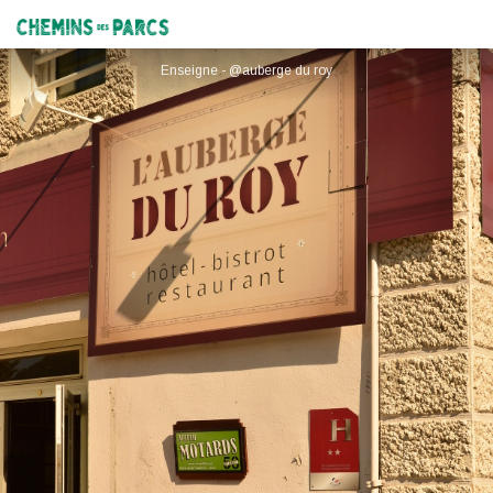
L'Auberge d'Eygliers
Chemins des Parcs
Enseigne - @auberge du roy