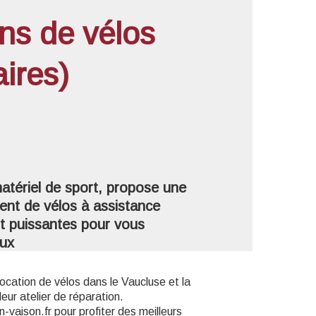
ons de vélos
ires)
'image en plein écran
matériel de sport, propose une
ment de vélos à assistance
nt puissantes pour vous
oux
location de vélos dans le Vaucluse et la
leur atelier de réparation.
-vaison.fr pour profiter des meilleurs