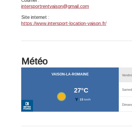
Courriel
:
intersportrentvaison@gmail.com
Site internet
:
https://www.intersport-location-vaison.fr/
Météo