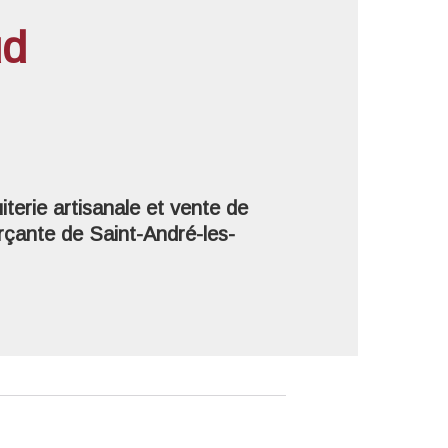
ud
'image en plein écran
uiterie artisanale et vente de
çante de Saint-André-les-