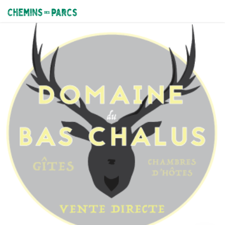
Domaine du Bas Chalus : gîte Establoun
Chemins des Parcs