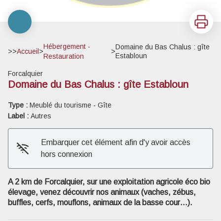
Imprimer
Hébergement -
Domaine du Bas Chalus : gîte
>>
Accueil
>
>
Establoun
Restauration
Forcalquier
Domaine du Bas Chalus : gîte Establoun
Type :
Meublé du tourisme - Gîte
Label :
Autres
Voir l'image en plein écran
Embarquer cet élément afin d'y avoir accès
hors connexion
A 2 km de Forcalquier, sur une exploitation agricole éco bio
élevage, venez découvrir nos animaux (vaches, zébus,
buffles, cerfs, mouflons, animaux de la basse cour…).