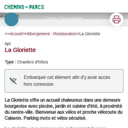
La Gloriette
Chemins des Parcs
Imprimer
Piscine - Passas Janine
Voir l'image en plein écran
>>
Accueil
>
Hébergement - Restauration
>
La Gloriette
Apt
La Gloriette
Type :
Chambre d'hôtes
Embarquer cet élément afin d'y avoir accès
hors connexion
La Gloriette offre un accueil chaleureux dans une demeure
bourgeoise avec piscine, jardin et cuisine d'été, à proximité
du centre-ville. Bienvenue aux vélos et proche véloroute du
Calavon. Parking moto et vélos sécurisé.