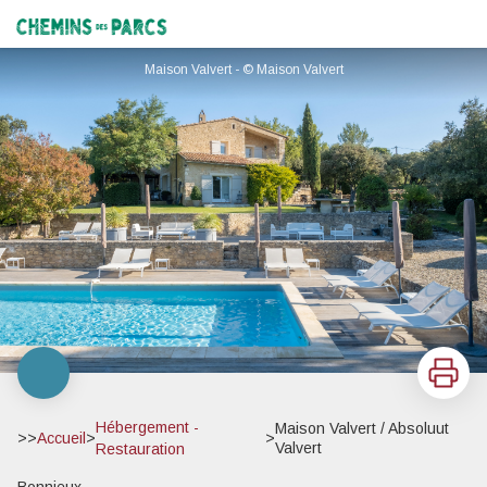
Maison Valvert / Absoluut Valvert
Chemins des Parcs
Maison Valvert - © Maison Valvert
Imprimer
Hébergement -
Maison Valvert / Absoluut
>>
Accueil
>
>
Valvert
Restauration
Bonnieux