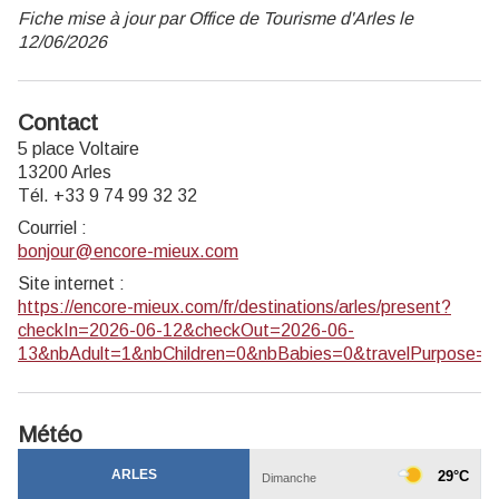
Fiche mise à jour par Office de Tourisme d'Arles le
12/06/2026
Contact
5 place Voltaire
13200 Arles
Tél. +33 9 74 99 32 32
Courriel
:
bonjour@encore-mieux.com
Site internet
:
https://encore-mieux.com/fr/destinations/arles/present?
checkIn=2026-06-12&checkOut=2026-06-
13&nbAdult=1&nbChildren=0&nbBabies=0&travelPurpose=Le
Météo