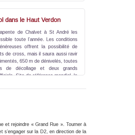
ol dans le Haut Verdon
rapente de Chalvet à St André les
ssible toute l’année. Les conditions
énéreuses offrent la possibilité de
ts de cross, mais il saura aussi ravir
rimentés, 650 m de dénivelés, toutes
ons de décollage et deux grands
ficiels. Site de référence mondial, le
ons majeures, tels que Championnats
che et rejoindre « Grand Rue ». Tourner à
t s’engager sur la D2, en direction de la