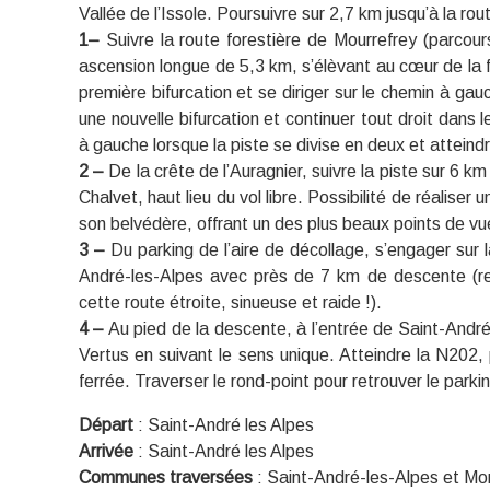
Vallée de l’Issole. Poursuivre sur 2,7 km jusqu’à la rou
1–
Suivre la route forestière de Mourrefrey (parcour
ascension longue de 5,3 km, s’élèvant au cœur de la f
première bifurcation et se diriger sur le chemin à gau
une nouvelle bifurcation et continuer tout droit dans l
à gauche lorsque la piste se divise en deux et atteind
2 –
De la crête de l’Auragnier, suivre la piste sur 6 km
Chalvet, haut lieu du vol libre. Possibilité de réaliser u
son belvédère, offrant un des plus beaux points de vue 
3 –
Du parking de l’aire de décollage, s’engager sur 
André-les-Alpes avec près de 7 km de descente (res
cette route étroite, sinueuse et raide !).
4 –
Au pied de la descente, à l’entrée de Saint-André
Vertus en suivant le sens unique. Atteindre la N202,
ferrée. Traverser le rond-point pour retrouver le parki
Départ
:
Saint-André les Alpes
Arrivée
:
Saint-André les Alpes
Communes traversées
:
Saint-André-les-Alpes et Mo