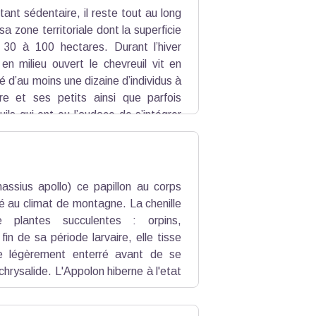
tant sédentaire, il reste tout au long
a zone territoriale dont la superficie
 30 à 100 hectares. Durant l’hiver
e en milieu ouvert le chevreuil vit en
d’au moins une dizaine d’individus à
e et ses petits ainsi que parfois
uils qui ont eu l’audace de s’intégrer
e frottant contre les arbres (marquage
nassius apollo) ce papillon au corps
dé au climat de montagne. La chenille
e plantes succulentes : orpins,
fin de sa période larvaire, elle tisse
e légèrement enterré avant de se
chrysalide. L'Appolon hiberne à l'etat