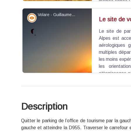
mètres carrés !
Volare - Guillaume Pluchon PNR Verdon
Point de vue - sommet
Le site de v
Le site de pa
Voir l'image en plein écran
Alpes est acce
aérologiques g
multiples dépar
les moins expé
les orientati
atterrissages of
Chalvet accueille depuis toujours les compétiti
de France, d’Europe (2012), du Monde.
Description
Voir l'image en plein écran
Quitter le parking de l’office de tourisme par la gau
gauche et atteindre la D955. Traverser le carrefour e