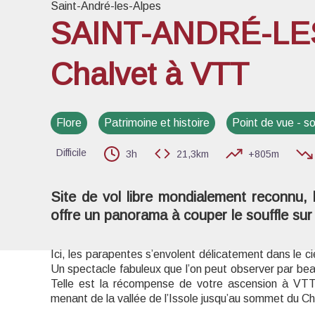
Saint-André-les-Alpes
SAINT-ANDRÉ-LES
Chalvet à VTT
Voir l
Flore
Patrimoine et histoire
Point de vue - 
Difficile
3h
21,3km
+805m
Site de vol libre mondialement reconnu,
offre un panorama à couper le souffle sur l
Ici, les parapentes s’envolent délicatement dans le cie
Un spectacle fabuleux que l’on peut observer par bea
Telle est la récompense de votre ascension à VTT
menant de la vallée de l’Issole jusqu’au sommet du Ch