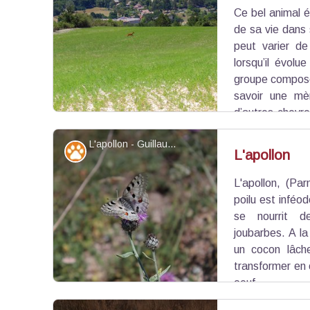
Ce bel animal é
Voir l'image en plein écran
de sa vie dans s
peut varier de
lorsqu’il évolu
groupe composé 
savoir une mèr
d’autres chevre
à ce groupe social. Il marque son territoire en s
L'apollon - Guillaume Pluchon PNR Verdon
olfactif) et grattent les troncs de ses bois.
Faune
L'apollon
L'apollon, (Par
Voir l'image en plein écran
poilu est inféo
se nourrit d
joubarbes. A la 
un cocon lâch
transformer en 
oeuf.