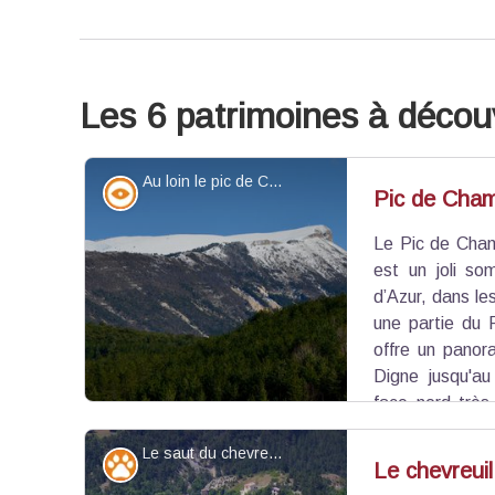
Les 6 patrimoines à découv
Au loin le pic de Chamatte - Stefano Blanc - PNR Verdon
Point de vue - sommet
Pic de Cham
Le Pic de Cham
est un joli so
d’Azur, dans l
une partie du 
offre un pano
Digne jusqu'au
face nord très
d’une face est rocailleuse et dangereuse, d’une
Le saut du chevreuil - Guillaume Pluchon PNR Verdon
d’une face ouest peu inclinée et boisée.
Faune
Le chevreuil