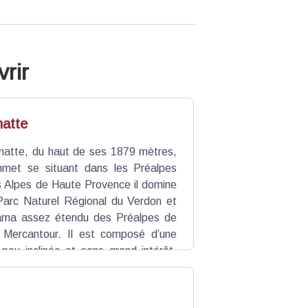
rir
atte
atte, du haut de ses 1879 mètres,
mmet se situant dans les Préalpes
es Alpes de Haute Provence il domine
Parc Naturel Régional du Verdon et
rama assez étendu des Préalpes de
 Mercantour. Il est composé d’une
 peu inclinée et sans grand intérêt,
 face sud boisée et intéressante et