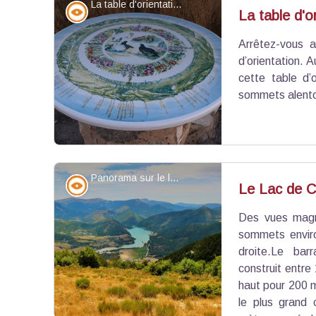
La table d'orientation - Guillaume Pluchon PNR Verdon
Point de vue - sommet
La table d'o
Arrêtez-vous a
Voir l'image en plein écran
d’orientation.
cette table d’
sommets alento
Panorama sur le lac - PNR Verdon
Point de vue - sommet
Le Lac de Ca
Des vues magni
Voir l'image en plein écran
sommets enviro
droite.Le barr
construit entr
haut pour 200 m
le plus grand