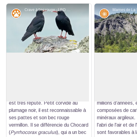
Crave à bec rouge - LPO Française
Faune
Géologie
En rouge et noir
Massifs marneux à
La montagne de l'Eyriau, située au
Les marnes façonn
nord de la Motte-Chalancon, est un
géologique des Ba
Voir l'image en plein écran
lieu d'observation d'espèces
Provençales. En eff
d'oiseaux rares. Le Crave à bec
résultent de l'éros
rouge (
Pyrrhocorax pyrrhocorax
) y
sédimentaires. Dat
est très réputé. Petit corvidé au
millions d'années, 
plumage noir, il est reconnaissable à
composées de car
ses pattes et son bec rouge
minéraux argileux.
vermillon. Il se différencie du Chocard
l'abri de l'air et de 
(
Pyrrhocorax graculus
), qui a un bec
sont favorables à 