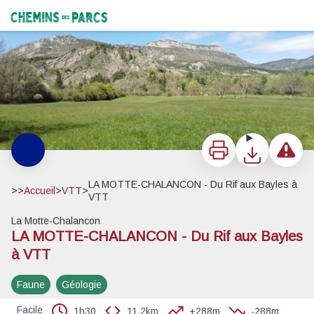
LA MOTTE-CHALANCON - Du Rif aux Bayles à VTT
Reliefs de la Montagne de l'Eyriau - Hugo COLIN - PNR Baronnies provençales
Chemins des Parcs
Imprimer
Télécharger
Signaler 
LA MOTTE-CHALANCON - Du Rif aux Bayles à
>>
Accueil
>
VTT
>
VTT
La Motte-Chalancon
Voir l'image en plein écran
LA MOTTE-CHALANCON - Du Rif aux Bayles
à VTT
Faune
Géologie
Facile
1h30
11,2km
+288m
-288m