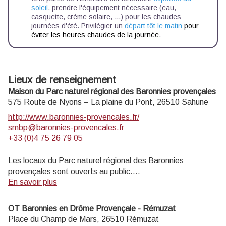
soleil
, prendre l'équipement nécessaire (eau,
casquette, crème solaire, ...) pour les chaudes
journées d'été. Privilégier un
départ tôt le matin
pour
éviter les heures chaudes de la journée
.
Lieux de renseignement
Maison du Parc naturel régional des Baronnies provençales
575 Route de Nyons – La plaine du Pont,
26510
Sahune
http://www.baronnies-provencales.fr/
smbp@baronnies-provencales.fr
+33 (0)4 75 26 79 05
Les locaux du Parc naturel régional des Baronnies
provençales sont ouverts au public.
En savoir plus
LA MAISON DU PARC EST OUVERTE DU 8 AVRIL AU
31 OCTOBRE 2025
OT Baronnies en Drôme Provençale - Rémuzat
Du mardi au vendredi de 14h à 18h, et les dimanches de
Place du Champ de Mars,
26510
Rémuzat
juillet et août de 14h à 18h