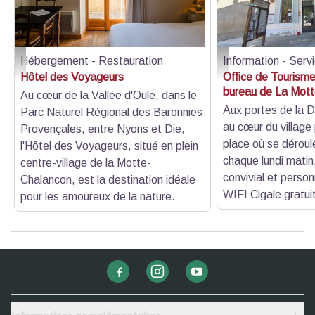
Hébergement - Restauration
Information - Serv
chambre - DAICA PHOTO
Place - OT Pays Diois
Hôtel des Voyageurs
Office de Tourisme
bureau de La Mot
Au cœur de la Vallée d'Oule, dans le
Aux portes de la 
Parc Naturel Régional des Baronnies
au cœur du village 
Provençales, entre Nyons et Die,
place où se déroul
l'Hôtel des Voyageurs, situé en plein
chaque lundi matin,
centre-village de la Motte-
convivial et person
Chalancon, est la destination idéale
WIFI Cigale gratui
pour les amoureux de la nature.