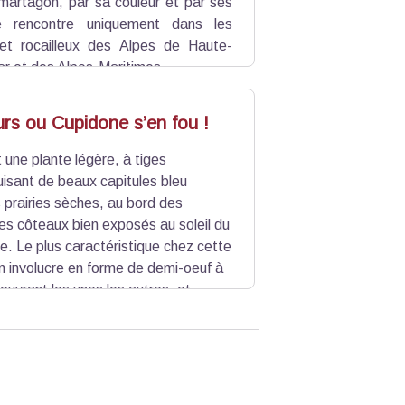
s martagon, par sa couleur et par ses
le rencontre uniquement dans les
et rocailleux des Alpes de Haute-
r et des Alpes-Maritimes.
ours ou Cupidone s’en fou !
 une plante légère, à tiges
isant de beaux capitules bleu
s prairies sèches, au bord des
les côteaux bien exposés au soleil du
ce. Le plus caractéristique chez cette
on involucre en forme de demi-oeuf à
ouvrant les unes les autres, et
terminant par une petite pointe ;
 c’est une plante vivace.