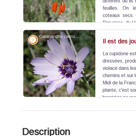
différent du li
feuilles. On 
coteaux secs 
Provence, du Va
Catananche caerulea - Stefano Blanc - PNR Verdon
Flore
Il est des j
La cupidone est
Voir l'image en plein écran
dressées, produ
violacé dans le
chemins et sur 
Midi de la Fran
plante, c'est s
bractées se rec
traversées par une nervure brune longitudinale se 
elles sont membraneuses, translucides, brillantes,
Description
Voir l'image en plein écran