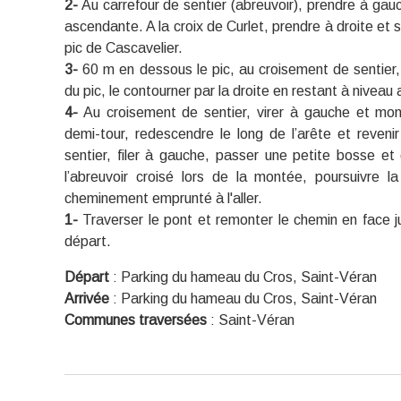
2-
Au carrefour de sentier (abreuvoir), prendre à gau
ascendante. A la croix de Curlet, prendre à droite et s
pic de Cascavelier.
3-
60 m en dessous le pic, au croisement de sentier,
du pic, le contourner par la droite en restant à niveau a
4-
Au croisement de sentier, virer à gauche et mo
demi-tour, redescendre le long de l’arête et reveni
sentier, filer à gauche, passer une petite bosse et
l’abreuvoir croisé lors de la montée, poursuivre 
cheminement emprunté à l'aller.
1-
Traverser le pont et remonter le chemin en face j
départ.
Départ
:
Parking du hameau du Cros, Saint-Véran
Arrivée
:
Parking du hameau du Cros, Saint-Véran
Communes traversées
:
Saint-Véran