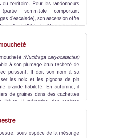
es du territoire. Pour les randonneurs
 (partie sommitale comportant
ges d’escalade), son ascension offre
ionnelle à 360°. Le Mercantour, le
se, la Grande Casse, les Aiguilles
c Bouchet et le Mont Viso sont des
 moucheté
s visibles du sommet du grand
 moucheté
(Nucifraga caryocatactes)
able à son plumage brun tacheté de
ec puissant. Il doit son nom à sa
ser les noix et les pignons de pin
e grande habileté. En automne, il
liers de graines dans des cachettes
à l’hiver. Il mémorise des repères
s même sous la neige!
estre
pestre, sous espèce de la mésange