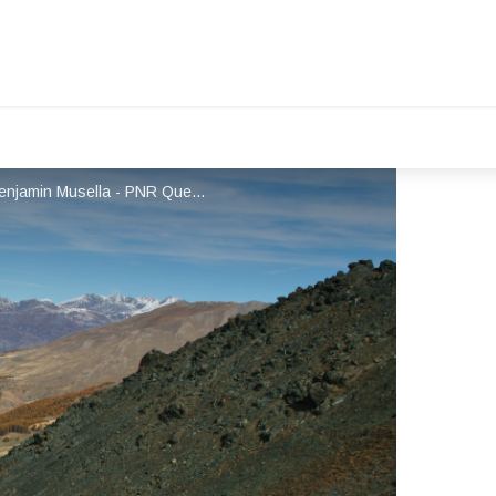
Vue depuis le pied du pic de Cascavelier - Benjamin Musella - PNR Queyras