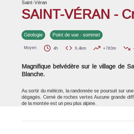
Saint-Véran
SAINT-VÉRAN - Crê
Voir l
Géologie
Point de vue - sommet
Moyen
4h
9,4km
+783m
Magnifique belvédère sur le village de Sai
Blanche.
Au sortir du mélézin, la randonnée se poursuit sur un
dégagés. Cerné de roches vertes Aucune grande diffi
de la montée est un peu plus alpine.