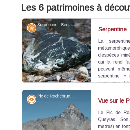
Les 6 patrimoines à découv
Serpentine - Benjamin Musella - PNR Queyras
Géologie
Serpentine
La serpenti
métamorphiq
d’espèces miné
qui la rend fa
peuvent même 
serpentine « 
translucide. El
bijoux et de petite sculpture. Les serpentines so
Pic de Rochebrune - Benjamin Musella - PNR Queyras
affections touchant le cœur ou les poumons. Elle
Point de vue - sommet
Vue sur le 
et la méditation.
Le Pic de Roc
Voir l'image en plein écran
Queyras. Son 
mètres) en fon