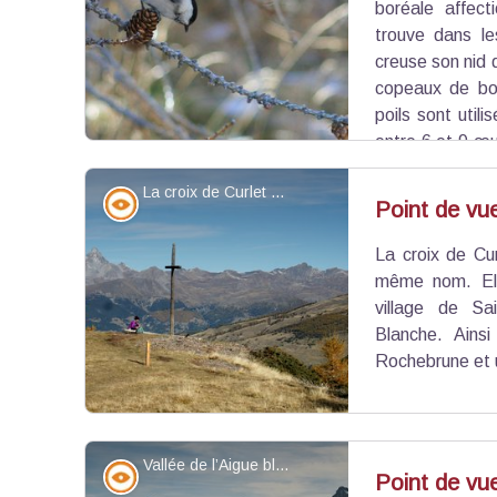
Voir l'image en plein écran
boréale affect
trouve dans le
creuse son nid
copeaux de bo
poils sont util
entre 6 et 9 œu
mésange les couve pendant presque 2 semaines. S
La croix de Curlet - Benjamin Musella - PNR Queyras
la « belle » saison afin de survivre à l’hiver.
Point de vue - sommet
Point de vue
La croix de Cu
Voir l'image en plein écran
même nom. Ell
village de Sa
Blanche. Ains
Rochebrune et u
Vallée de l’Aigue blanche - Benjamin Musella - PNR Queyras
Point de vue - sommet
Point de vue