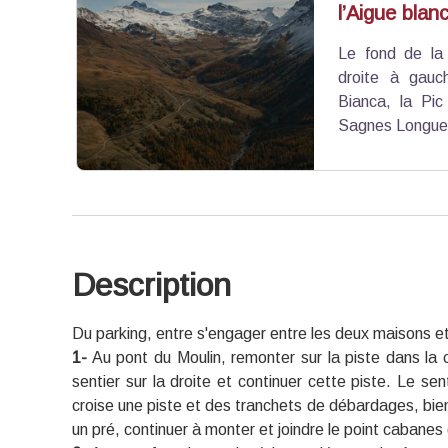
l’Aigue blan
Voir l'image en plein écran
Le fond de la 
droite à gauch
Bianca, la Pi
Sagnes Longue
Description
Voir l'image en plein écran
Du parking, entre s'engager entre les deux maisons et
1-
Au pont du Moulin, remonter sur la piste dans la c
sentier sur la droite et continuer cette piste. Le se
croise une piste et des tranchets de débardages, bien
un pré, continuer à monter et joindre le point cabane