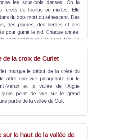
ionne les sous-bois denses. On la
s forêts de feuillus ou mixtes. Elle
 dans du bois mort ou sénescent. Des
is, des plumes, des herbes et des
isés pour garnir le nid. Chaque année,
fs sont pondus en une seule fois. La
édentaire, elle fait des réserves à
 de la croix de Curlet
rlet marque le début de la crête du
e offre une vue plongeante sur le
int-Véran et la vallée de l’Aigue
i qu’un point de vue sur le grand
ne partie de la vallée du Guil.
 sur le haut de la vallée de