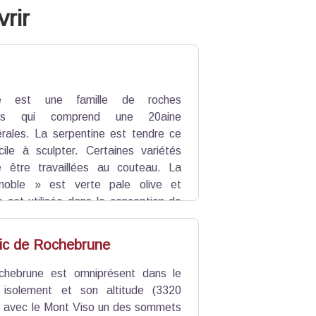
rir
ne est une famille de roches
ues qui comprend une 20aine
rales. La serpentine est tendre ce
cile à sculpter. Certaines variétés
être travaillées au couteau. La
noble » est verte pale olive et
le est utilisée dans la conception de
nt utilisées en lithothérapie pour des
s aideraient aussi à la concentration
Pic de Rochebrune
hebrune est omniprésent dans le
isolement et son altitude (3320
t avec le Mont Viso un des sommets