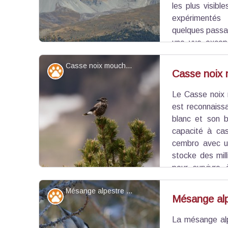
les plus visibl
expérimentés
quelques passa
une vue except
Mont Blanc, le Massif des Ecrins, le Mont Ro
Casse noix moucheté - ©Lilian_Car
d’Arves, le Massif de la Font Sancte, le Bri
Faune
Casse noix
exemples des nombreux massifs et sommet
Rochebrune.
Le Casse noix
Voir l'image en plein écran
est reconnaiss
blanc et son b
capacité à cas
cembro avec un
stocke des mil
pour survivre 
visuels qui lui permettent de retrouver ses stock
Mésange alpestre - Benjamin Musella - PNR Queyras
Faune
Mésange alp
La mésange al