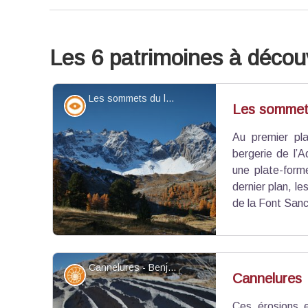
Les 6 patrimoines à découv
Les sommets du lac Sainte Anne - Benjamin Musella - PNR Queyras
Point de vue - sommet
Les sommets
Au premier pla
bergerie de l’
une plate-form
dernier plan, le
de la Font Sanc
Cannelures - Benjamin Musella - PNR Queyras
Géologie
Cannelures
Ces érosions e