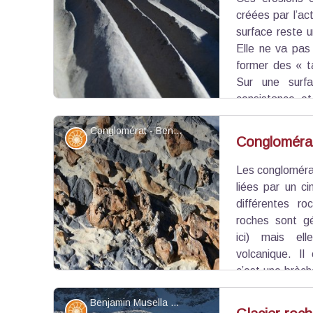
Voir l'image en plein écran
créées par l’ac
surface reste 
Elle ne va pas
former des « t
Sur une surf
consistance et
progressivement creuser le calcaire selon son
Conglomérat - Benjamin Musella - PNR Queyras
commence à se creuser, l’eau se retrouve piégée
Géologie
Congloméra
son érosion.
Les congloméra
Voir l'image en plein écran
liées par un c
différentes ro
roches sont g
ici) mais ell
volcanique. Il
c’est une brèch
cailloux sont des galets, on parle de « pouding 
Benjamin Musella - PNR Queyras
galets sont mélangés, c’est un « tillite ».
Géologie