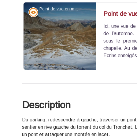
donc en mouvement permanent même si il semble 
Point de vue en montant au col Girardin - Benjamin Musella - PNR Queyras
Point de vue - sommet
Point de vu
Ici, une vue de
Voir l'image en plein écran
de l’automne.
sous le premie
chapelle. Au de
Ecrins enneigés
Description
Voir l'image en plein écran
Du parking, redescendre à gauche, traverser un pont 
sentier en rive gauche du torrent du col du Tronchet. Le
un pont et attaquer une montée en lacet.