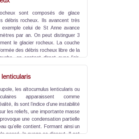
heux
 rocheux sont composés de glace
 débris rocheux. Ils avancent très
r exemple celui de St Anne avance
 mètres par an. On peut distinguer 3
rment le glacier rocheux. La couche
formée des débris rocheux libre de la
ouche, en contact direct avec l’air,
 est un mélange de glace et de débris.
nfouis par l’avancée du glacier. Ici,
lenticularis
ute de neige.
pole, les altocumulus lenticularis ou
iculaires apparaissent comme
lité, ils sont l’indice d’une instabilité
 sur les reliefs, une importante masse
t provoque une condensation partielle
eau qu’elle contient. Formant ainsi un
le passé, le nuage se dissout. Il est