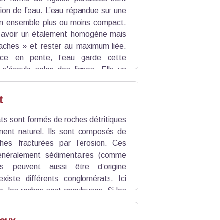
tion de l’eau. L’eau répandue sur une
un ensemble plus ou moins compact.
 avoir un étalement homogène mais
aches » et rester au maximum liée.
ace en pente, l’eau garde cette
 s’écoule selon des lignes. Ella va
 chemin. Une fois que la cannelure
 dans cette micro rigole et poursuit
t
ts sont formés de roches détritiques
iment naturel. Ils sont composés de
ches fracturées par l’érosion. Ces
énéralement sédimentaires (comme
es peuvent aussi être d’origine
 existe différents conglomérats. Ici
e, les roches sont anguleuses. Si les
» et si des pierres anguleuses et des