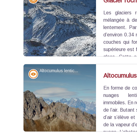
Glacier roc
Les glaciers
Voir l'image en plein écran
mélangée à des
lentement. Pa
d’environ 0.34
couches qui fo
supérieure est 
glace. Cette c
gelle en hiver et fond en été. La couche centrale
Altocumulus lenticularis - Benjamin Musella - PNR Queyras
La dernière couche correspond au débris rocheux e
Point de vue - sommet
Altocumulus 
le glacier rocheux est recouvert de la première ch
En forme de cou
Voir l'image en plein écran
nuages lent
immobiles. En réa
de l’air. Butant
d’air s’élève e
de la vapeur d’
nuage. L’obstac