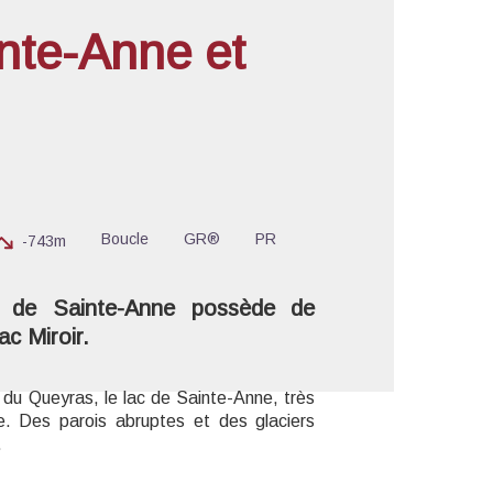
nte-Anne et
'image en plein écran
Boucle
GR®
PR
-743m
c de Sainte-Anne possède de
ac Miroir.
 du Queyras, le lac de Sainte-Anne, très
. Des parois abruptes et des glaciers
.