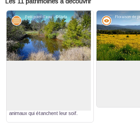
Les 11 patrimoines à découvrir
Petit point d'eau - ©Stefano Blanc - PNR Verdon
Eaux et rivières
Point de vue
Eau secours
Vue sur les colline
Les mares sont de véritable havre de
En parcourant la p
paix et un lieu ou la faune sauvage
vous aurez la chan
Voir l'image en plein écran
vient s'abreuver surtout pendant les
colorier en jaune l
étés caniculaires. Si vous êtes
d'arriver sur Moiss
discret il n'est pas rare de voir des
animaux qui étanchent leur soif.