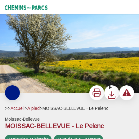
MOISSAC-BELLEVUE - Le Pelenc
Clairières sur le chemin de Fox-Amphoux - Stefano Blanc - PNR Verdon
Chemins des Parcs
Imprimer
Télécharger
Signaler 
>>
Accueil
>
À pied
>
MOISSAC-BELLEVUE - Le Pelenc
Moissac-Bellevue
MOISSAC-BELLEVUE - Le Pelenc