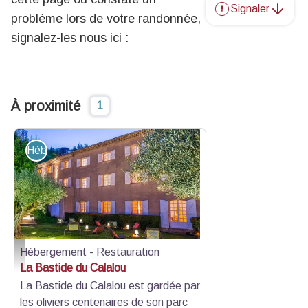
Signaler
problème lors de votre randonnée,
signalez-les nous ici :
À proximité
1
Hébergement - Restauration
Hébergement - Restauration
Extérieur - La Bastide du Calalou
La Bastide du Calalou
La Bastide du Calalou est gardée par
les oliviers centenaires de son parc