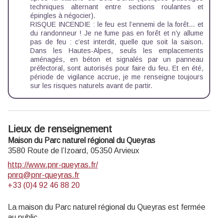
techniques alternant entre sections roulantes et
épingles à négocier).
RISQUE INCENDIE : le feu est l’ennemi de la forêt… et
du randonneur ! Je ne fume pas en forêt et n’y allume
pas de feu : c’est interdit, quelle que soit la saison.
Dans les Hautes-Alpes, seuls les emplacements
aménagés, en béton et signalés par un panneau
préfectoral, sont autorisés pour faire du feu. Et en été,
période de vigilance accrue, je me renseigne toujours
sur les
risques naturels
avant de partir.
Lieux de renseignement
Maison du Parc naturel régional du Queyras
3580 Route de l’Izoard,
05350
Arvieux
http://www.pnr-queyras.fr/
pnrq@pnr-queyras.fr
+33 (0)4 92 46 88 20
La maison du Parc naturel régional du Queyras est fermée
au public