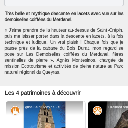
Voir l'image en plein écran
Très belle et mythique descente en lacets avec vue sur les
demoiselles coiffées du Merdanel.
« J’aime prendre de la hauteur au-dessus de Saint-Crépin,
puis me laisser porter dans la descente en lacets, à la fois
technique et ludique. Un vrai plaisir ! Chaque fois que je
passe près de la cabane du Bois Durat, mon regard se
pose sur Les Demoiselles coiffées du Merdanel, fières
sentinelles de pierre ». Agnès Montesinos, chargée de
mission Ecotourisme et activités de pleine nature au Parc
naturel régional du Queyras.
Les 4 patrimoines à découvrir
Eglise Saint-Antoine - ©CC Guillestrois-Queyras
Oreillard r
Patrimoine et histoire
Faune