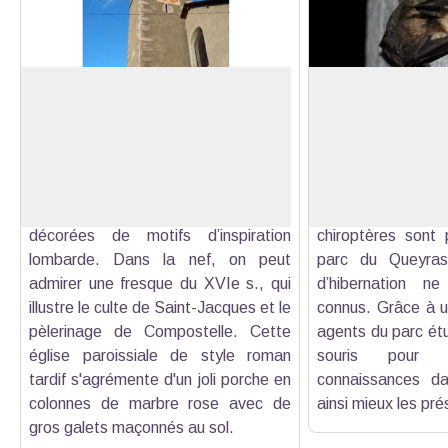
Eglise Saint-Antoine
Chauve-souris
Reconstruite entre 1457 et 1494,
En hiver, les
l’église Saint-Antoine est inscrite au
(Chiroptera)
hibe
Voir l'image en plein écran
patrimoine des Monuments
bas, solidement
historiques. Son entrée est
parois d’une grott
composée de deux colonnes
ou d’un grenier. 
décorées de motifs d’inspiration
chiroptères sont 
lombarde. Dans la nef, on peut
parc du Queyras
admirer une fresque du XVIe s., qui
d’hibernation n
illustre le culte de Saint-Jacques et le
connus. Grâce à u
pèlerinage de Compostelle. Cette
agents du parc étu
église paroissiale de style roman
souris pour a
tardif s'agrémente d'un joli porche en
connaissances da
colonnes de marbre rose avec de
ainsi mieux les pré
gros galets maçonnés au sol.