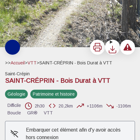
Imprimer
Télécharger
Signaler 
>>
Accueil
>
VTT
>
SAINT-CRÉPRIN - Bois Durat à VTT
Saint-Crépin
SAINT-CRÉPRIN - Bois Durat à VTT
Géologie
Patrimoine et histoire
Difficile
2h30
20,2km
+1106m
-1106m
Boucle
GR®
VTT
Embarquer cet élément afin d'y avoir accès
hors connexion