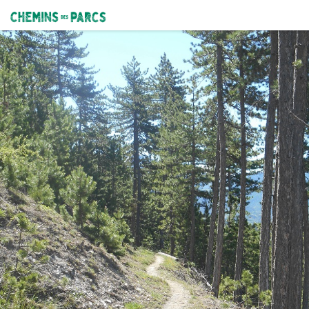
SAINT-CRÉPRIN - Bois Durat à VTT
Chemin en balcon - ©CC Guillestrois-Queyras
Chemins des Parcs