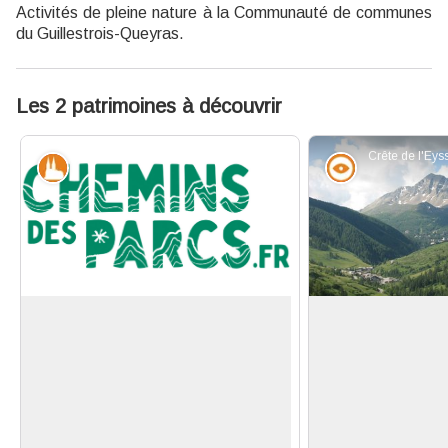
Activités de pleine nature à la Communauté de communes
du Guillestrois-Queyras.
Les 2 patrimoines à découvrir
Patrimoine et histoire
Point de vue
Vars les Claux
L’Eyssina
La station de ski des Claux fut créée
Montagne emblém
dans les années 1960. L’architecture
son nom provient
Voir l'image en plein écran
typique des bâtiments de cette
Elle constitu
station assure une cohabitation entre
météorologique
patrimoine et développement
mauvais temps de