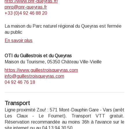
http://www.pnr-queyras.fr/
pnrq@pnr-queyras.fr
+33 (0)4 92 46 88 20
La maison du Parc naturel régional du Queyras est fermée
au public
En savoir plus
OTI du Guillestrois et du Queyras
Maison du Tourisme,
05350
Château Ville-Vieille
https://www.guillestroisqueyras.com
info@guillestroisqueyras.com
04 92 46 76 18
Transport
Ligne proximité Zou! :
571 Mont-Dauphin Gare - Vars
(arrêt
Les Claux - Le Fournet). Transport VTT gratuit.
Réservation recommandée au moins 36h à l'avance sur le
site internet
ou au 04 13 94 30 50.