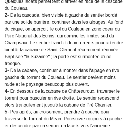
Quelques lacets pemettent d'arriver en face de la cascade
du Couleau.
2-
De la cascade, bien visible à gauche du sentier bordé
par une solide barrière, continuer dans les alpages. Au fond
du cirque, on aperçoit le col du Couleau en zone coeur du
Parc National des Ecrins, qui domine les limites sud du
Champsaur. Le sentier franchit deux torrents pour attendre
bientôt la cabane de Saint-Clément récemment rénovée.
Baptisée "la Suzanne" ; la porte est surmontée d'une
fresque.
3-
De la cabane, continuer à monter dans l'alpage en rive
gauche du torrent du Couleau. Le sentier devient moins
raide et le paysage beaucoup plus ouvert.
4-
En dessous de la cabane de Châteauroux, traverser le
torrent pour basculer en rive droite. Le sentier redescend
alors tranquilement jusqu'à la cabane de Pré Charnier.
5-
Peu après, au croisement, prendre à gauche pour
traverser le torrent du Méan. Poursuivre toujours à gauche
et descendre par un sentier en lacets vers l'ancienne