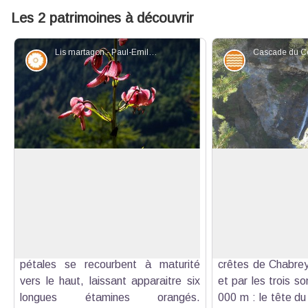
Les 2 patrimoines à découvrir
Lis martagon - Paul-Emile Lardy - Commune de St-Clément-sur-Durance
Flore
Eaux et riviè
Lis martagon
Cascade du Coule
Ce grand lis de 50 cm à 1 m de
Depuis le sentier,
hauteur est emblématique des Alpes.
la cascade du torr
Voir l'image en plein écran
Ses fleurs roses et mouchetées de
torrent de montag
pourpre sont plutôt grandes,
en zone coeur du 
penchées vers le sol et ses six
Ecrins, dans un cir
pétales se recourbent à maturité
crêtes de Chabrey
vers le haut, laissant apparaitre six
et par les trois s
longues étamines orangés.
000 m : le tête du