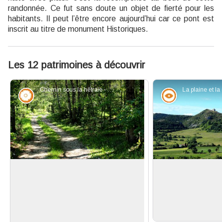
randonnée. Ce fut sans doute un objet de fierté pour les
habitants. Il peut l’être encore aujourd’hui car ce pont est
inscrit au titre de monument Historiques.
Les 12 patrimoines à découvrir
Chemin sous la hêtraie - Guillaume Pluchon - PNR Verdon
Flore
Point de vue
Pour les glandeurs…
Vue sur la chapell
Le chêne blanc qui infiltre ici
Point de vue sur
progressivement la hêtraie (peut-
chapelle Saint-A
Voir l'image en plein écran
être une conséquence du
la colline.
réchauffement climatique), est l’une