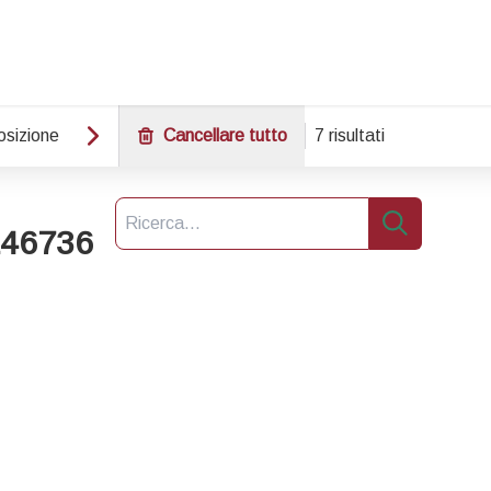
osizione
Cancellare tutto
7 risultati
Ricerca
46736
Ricerca