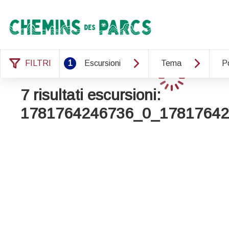
Chemins des Parcs
FILTRI
1
Escursioni
Tema
P
Caricamento
7 risultati escursioni:
1781764246736_0_17817642