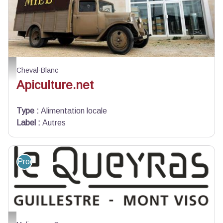
Luberon Apiculture - Luberon Apiculture
Cheval-Blanc
Apiculture.net
Type
:
Alimentation locale
Label
:
Autres
Produit du terroir et artisanat
Atelier des saveurs_Molines-en-Queyras