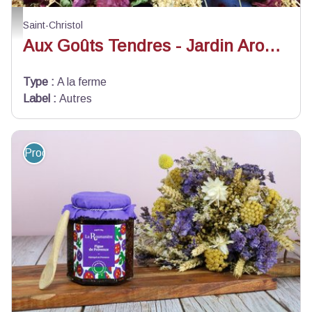
Tisane - Eveil des Beaux Jours - Claire I
Saint-Christol
Aux Goûts Tendres - Jardin Aromatique - Productrices de Saveurs
Type
:
A la ferme
Label
:
Autres
Produit du terroir et artisanat