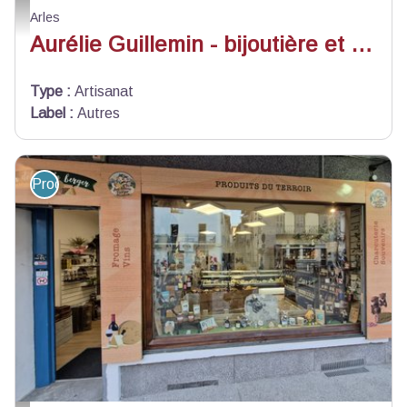
13ART006187_1_HD.jpg - Chambre des métiers d'Arles
Arles
Aurélie Guillemin - bijoutière et Victor Wetterwald - maroquinier d’art
Type
:
Artisanat
Label
:
Autres
Produit du terroir et artisanat