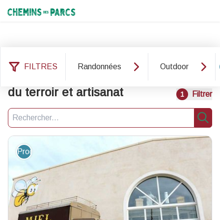
Chemins des Parcs
FILTRES
Randonnées
Outdoor
786 résultats services : Produit
du terroir et artisanat
Filtrer
1
Recherche
Rech
Produit du terroir et artisanat