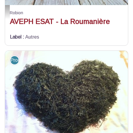
Figue - ©roumaniere
Robion
AVEPH ESAT - La Roumanière
Label
:
Autres
Produit du terroir et artisanat