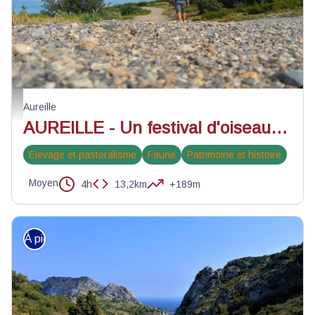
A la découverte des oiseaux des Alpilles - ©Jason Gaydier - PNR Alpilles
Aureille
AUREILLE - Un festival d'oiseaux méditerranéens
Elevage et pastoralisme
Faune
Patrimoine et histoire
Moyen
4h
13,2km
+189m
À pied