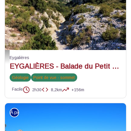
Entre le Petit et le Gros Calan - ©Rémi Sérange - PNR Alpilles
Eygalières
EYGALIÈRES - Balade du Petit Calan
Géologie
Point de vue - sommet
Facile
2h30
8,2km
+156m
À pied