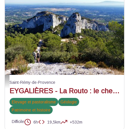
A pied, sur la Routo de Baume Brignolle - ©PNR Alpilles
Saint-Rémy-de-Provence
EYGALIÈRES - La Routo : le chemin de Baume Brignolle
Elevage et pastoralisme
Géologie
Patrimoine et histoire
Difficile
6h
19,5km
+532m