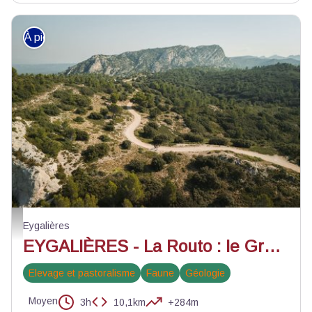
À pied
Vue sur le Gros Calan - @Florine Tournier_PNRA
Eygalières
EYGALIÈRES - La Routo : le Gros Calan
Elevage et pastoralisme
Faune
Géologie
Moyen
3h
10,1km
+284m