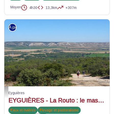
Moyen
4h30
13,3km
+307m
À pied
Balade sur les pentes du défends - ©Jason Gaydier - PNR Alpilles
Eyguières
EYGUIÈRES - La Routo : le massif du Défends
Eaux et rivières
Elevage et pastoralisme