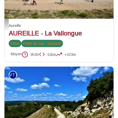
La Vallongue - Aureille - PNR Alpilles
Aureille
AUREILLE - La Vallongue
Flore
Point de vue - sommet
Moyen
3h30
11km
+323m
VTT