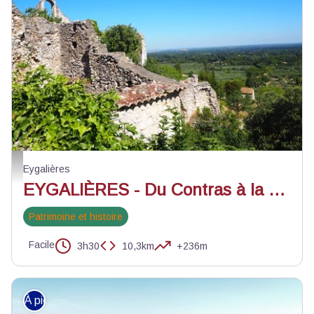
Vue sur la plaine depuis l’ancienne église Saint-Laurent - ©Anaïs Liprendy - Al
Eygalières
EYGALIÈRES - Du Contras à la chapelle Saint-Sixte
Patrimoine et histoire
Facile
3h30
10,3km
+236m
À pied