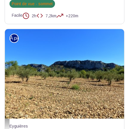
Point de vue - sommet
Facile
2h
7,2km
+220m
À pied
Oliveraie ou champ d'oliviers - ©Rémi Sérange - PNR Alpilles
Eyguières