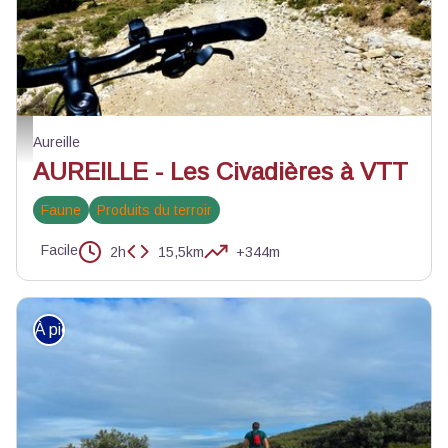
Piste DFCI - ©Rémi Sérange - PNR Alpilles
Aureille
AUREILLE - Les Civadières à VTT
Faune
Produits du terroir
Facile
2h
15,5km
+344m
À pied