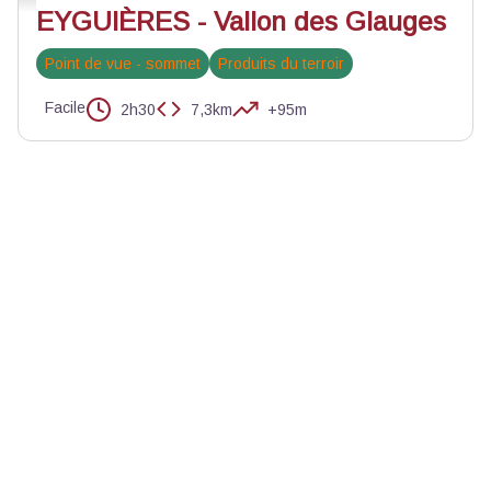
EYGUIÈRES - Vallon des Glauges
Point de vue - sommet
Produits du terroir
Facile
2h30
7,3km
+95m