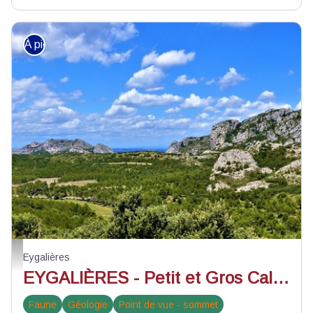
À pied
Vue sur le Petit et le Gros Calan - ©Rémi Sérange - PNR Alpilles
Eygalières
EYGALIÈRES - Petit et Gros Calans
Faune
Géologie
Point de vue - sommet