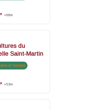
+68m
tures du
lle Saint-Martin
oine et histoire
+53m