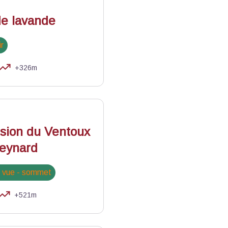
de lavande
ir
+326m
sion du Ventoux
Reynard
e vue - sommet
+521m