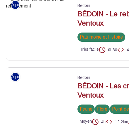
À pied
Bédoin
BÉDOIN - Le re
Ventoux
Patrimoine et histoire
Très facile
0h30
4
Médiation sur le Sentier du reboisement - ©Chloé Giboin - PNR 
À pied
Bédoin
BÉDOIN - Les c
Ventoux
Faune
Flore
Point d
Moyen
4h
12,2km