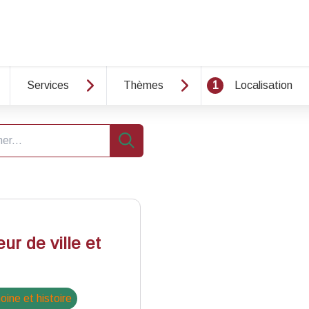
Services
Thèmes
1
Localisation
e
Recherche
r de ville et
oine et histoire