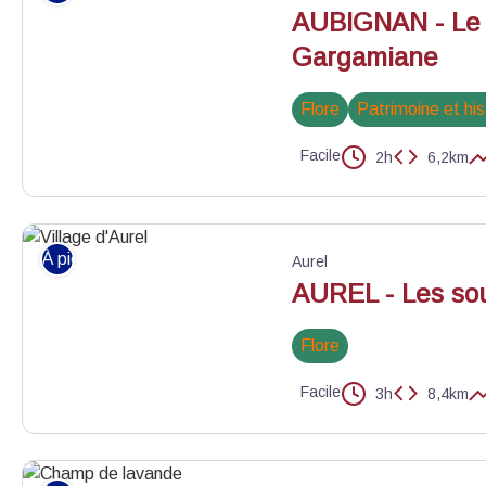
AUBIGNAN - Le 
Gargamiane
Flore
Patrimoine et his
Facile
2h
6,2km
©D. Rosso
À pied
Aurel
AUREL - Les so
Flore
Facile
3h
8,4km
Village d'Aurel - ©Elsa Aptel - OTI Ventoux Sud