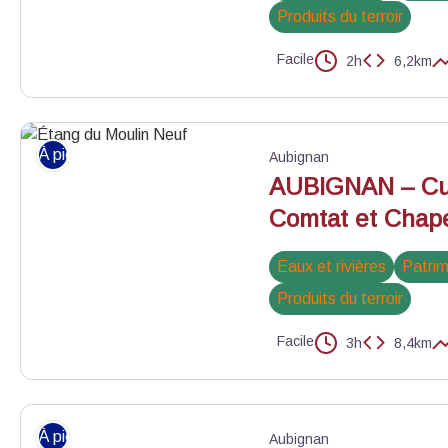
Produits du terroir
Facile
2h
6,2km
Marcheur dans les oliviers - ©D. Rosso
À pied
Aubignan
AUBIGNAN – Cul
Comtat et Chape
Eaux et rivières
Patrim
Produits du terroir
Facile
3h
8,4km
Étang du Moulin Neuf - ©Sylvie Arnoux
À pied
Aubignan