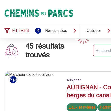
Chemins des Parcs
FILTRES
4
Randonnées
Outdoor
Chargement
45 résultats
Recherch
trouvés
À pied
Aubignan
AUBIGNAN - Cœu
berges du canal
Eaux et rivières
Patrim