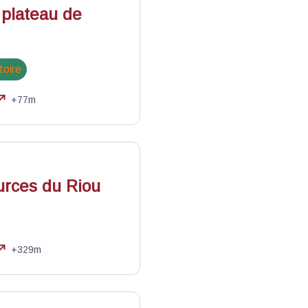
plateau de
toire
+77m
urces du Riou
+329m