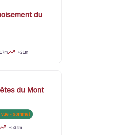
boisement du
17m
+21m
Mont-Ventoux
rêtes du Mont
e vue - sommet
+534m