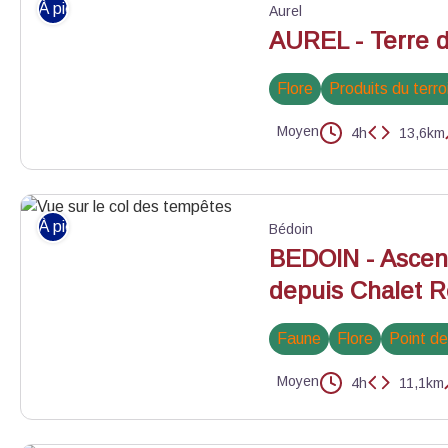
À pied
Aurel
AUREL - Terre 
Flore
Produits du terro
Moyen
4h
13,6km
Champ de lavande - ©Alain Hocquel - VPA
À pied
Bédoin
BEDOIN - Ascen
depuis Chalet 
Faune
Flore
Point d
Moyen
4h
11,1km
Vue sur le col des tempêtes - ©Wego production