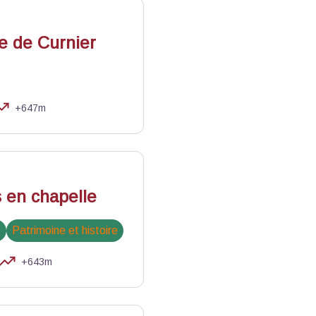
 de Curnier
+647m
 en chapelle
e
Patrimoine et histoire
+643m