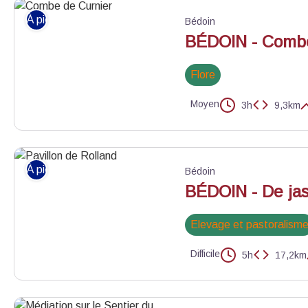
À pied
Bédoin
BÉDOIN - Combe
Flore
Moyen
3h
9,3km
Combe de Curnier - ©Chloé Giboin - PNR Mont-Ventoux
À pied
Bédoin
BÉDOIN - De jas
Elevage et pastoralism
Difficile
5h
17,2km
Pavillon de Rolland - ©Damien Rosso