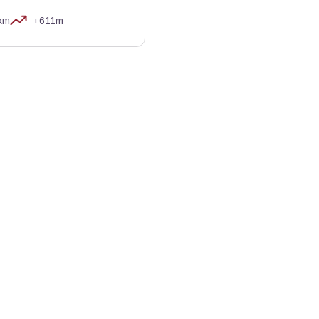
km
+611m