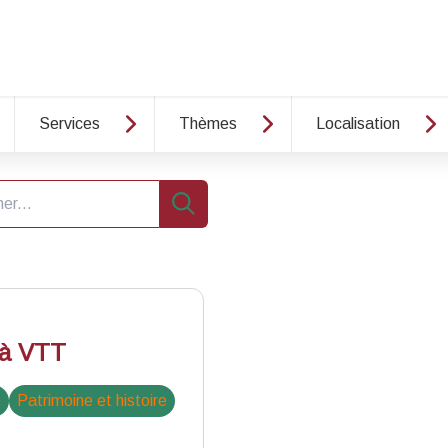
Services
Thèmes
Localisation
e
Recherche
 à VTT
e
Patrimoine et histoire