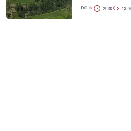
Difficile
2h30
13,6
Vue en balcon depuis Sainte-Catherine - CC Guillestrois-Queyras