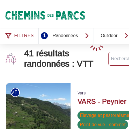
Chemins des Parcs
FILTRES
1
Randonnées
Outdoor
Chargement
41 résultats
Recherch
randonnées : VTT
VTT
Vars
VARS - Peynier
Elevage et pastoralism
Point de vue - sommet