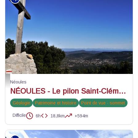
Le pilon de Saint-Clément - Carole D'Antuoni - PNR Sainte-Baume
Néoules
NÉOULES - Le pilon Saint-Clément
Géologie
Patrimoine et histoire
Point de vue - sommet
Difficile
6h
18,8km
+594m