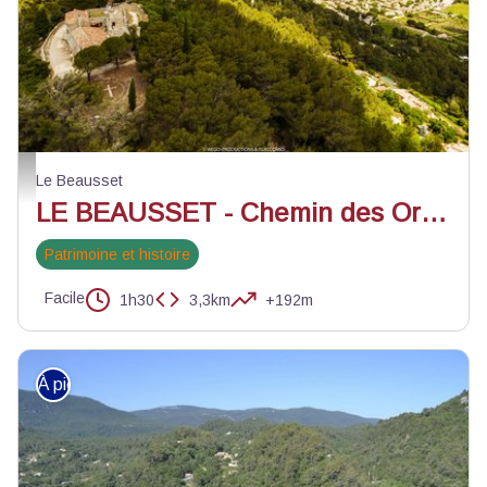
Notre Dame du Beausset Vieux - ©Jean-Claude Flaccomio - WeGo Producti
Le Beausset
LE BEAUSSET - Chemin des Oratoires
Patrimoine et histoire
Facile
1h30
3,3km
+192m
À pied