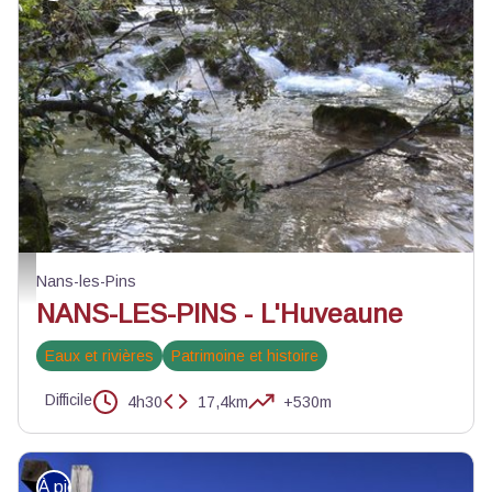
L'Huveaune - Andrea Fernandez - PNR Sainte-Baume
Nans-les-Pins
NANS-LES-PINS - L'Huveaune
Eaux et rivières
Patrimoine et histoire
Difficile
4h30
17,4km
+530m
À pied