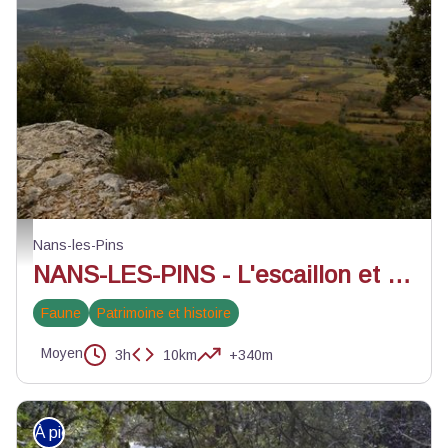
La vue de la plaine de Nans - Andrea Fernandez - PNR Sainte-Baume
Nans-les-Pins
NANS-LES-PINS - L'escaillon et le chemin de la glace
Faune
Patrimoine et histoire
Moyen
3h
10km
+340m
À pied