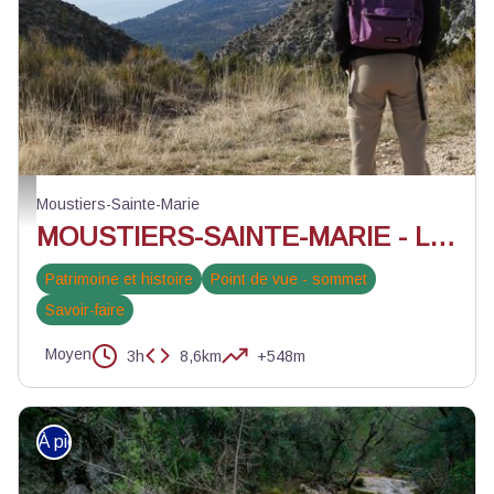
Lac de Sainte-Croix - ©Stefano Blanc - PNR Verdon
Moustiers-Sainte-Marie
MOUSTIERS-SAINTE-MARIE - Le sentier de Courchon
Patrimoine et histoire
Point de vue - sommet
Savoir-faire
Moyen
3h
8,6km
+548m
À pied