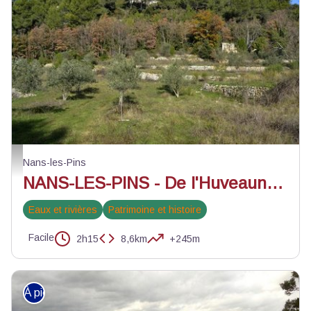
L’ancienne ferme de Mantelette - Andrea Fernandez - PNR Sainte-Baume
Nans-les-Pins
NANS-LES-PINS - De l'Huveaune à Mantelette
Eaux et rivières
Patrimoine et histoire
Facile
2h15
8,6km
+245m
À pied