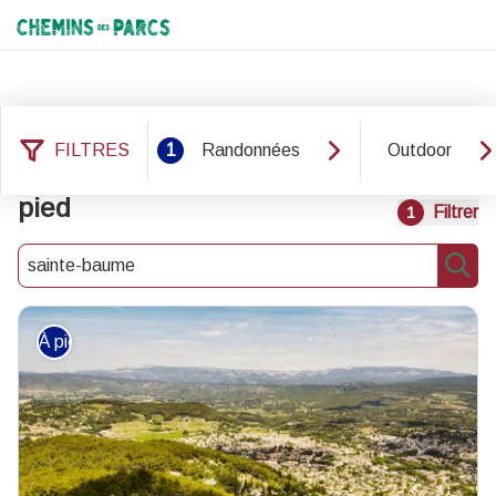
Chemins des Parcs
FILTRES
1
Randonnées
Outdoor
29 résultats randonnées : À
pied
Filtrer
1
Recherche
Rech
À pied