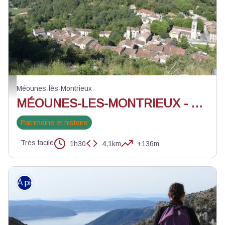
Vue du village depuis la Colline de la Vierge - Andrea Fernandez - PNR Sai
Méounes-lès-Montrieux
MÉOUNES-LES-MONTRIEUX - Autour de la Vierge
Patrimoine et histoire
Très facile
1h30
4,1km
+136m
À pied