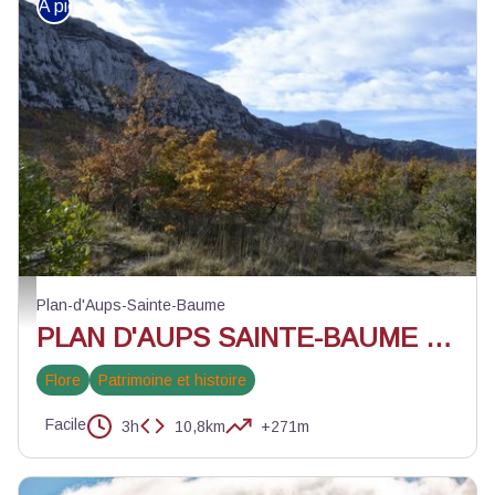
À pied
Vue sur la montagne de la Sainte-Baume - Andrea Fernandez - PNR Sainte
Plan-d'Aups-Sainte-Baume
PLAN D'AUPS SAINTE-BAUME - Du sentier Merveilleux à l'oratoire de Miette
Flore
Patrimoine et histoire
Facile
3h
10,8km
+271m