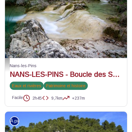
Le lit de l'Huveaune en amont de Nans-les-pins
Nans-les-Pins
NANS-LES-PINS - Boucle des Sources de l'Huveaune
Eaux et rivières
Patrimoine et histoire
Facile
2h45
9,7km
+237m
À pied