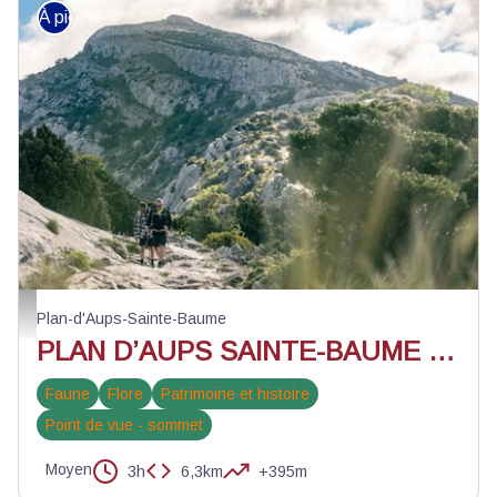
À pied
Col du Saint-Pilon - ©Olivier Octobre - PNR Sainte-Baume
Plan-d'Aups-Sainte-Baume
PLAN D’AUPS SAINTE-BAUME - La chapelle du Saint-Pilon
Faune
Flore
Patrimoine et histoire
Point de vue - sommet
Moyen
3h
6,3km
+395m