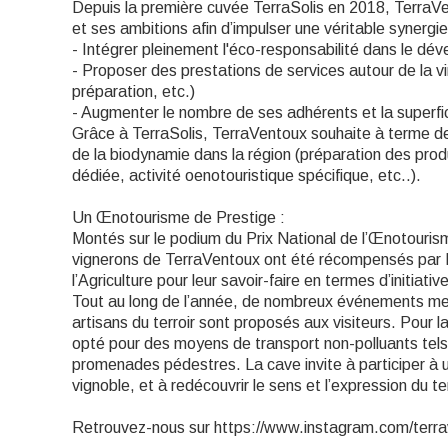
Depuis la première cuvée TerraSolis en 2018, TerraVe
et ses ambitions afin d’impulser une véritable synergie
- Intégrer pleinement l'éco-responsabilité dans le d
- Proposer des prestations de services autour de la vin
préparation, etc.)
- Augmenter le nombre de ses adhérents et la superfi
Grâce à TerraSolis, TerraVentoux souhaite à terme de
de la biodynamie dans la région (préparation des produ
dédiée, activité oenotouristique spécifique, etc..).
Un Œnotourisme de Prestige :
Montés sur le podium du Prix National de l’Œnotourism
vignerons de TerraVentoux ont été récompensés par M
l’Agriculture pour leur savoir-faire en termes d’initiative
Tout au long de l’année, de nombreux événements met
artisans du terroir sont proposés aux visiteurs. Pour 
opté pour des moyens de transport non-polluants tels 
promenades pédestres. La cave invite à participer à 
vignoble, et à redécouvrir le sens et l’expression du ter
Retrouvez-nous sur https://www.instagram.com/terra