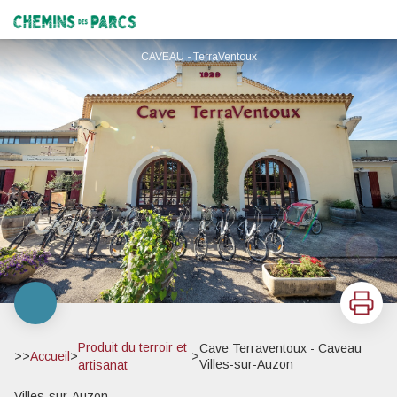
Cave Terraventoux - Caveau Villes-sur-Auzon
Chemins des Parcs
CAVEAU - TerraVentoux
Imprimer
Produit du terroir et
Cave Terraventoux - Caveau
>>
Accueil
>
>
Villes-sur-Auzon
artisanat
Villes-sur-Auzon