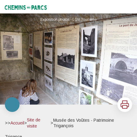
Musée des Voûtes - Patrimoine Trigançois
Chemins des Parcs
Exposition photos - LGV Tourisme
Imprimer
Site de
Musée des Voûtes - Patrimoine
>>
Accueil
>
>
Trigançois
visite
Trigance