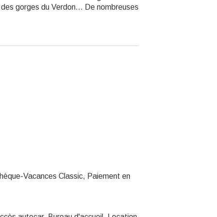
ion des gorges du Verdon… De nombreuses
Chèque-Vacances Classic, Paiement en
ccès autocar, Bureau d'accueil, Location