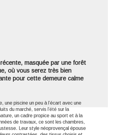
'image en plein écran
 récente, masquée par une forêt
que, où vous serez très bien
mante pour cette demeure calme
, une piscine un peu à l’écart avec une
ts du marché, servis l’été sur la
nature, un cadre propice au sport et à la
années de travaux, ce sont les chambres,
 justesse. Leur style néoprovençal épouse
uleurs contrastées, des tissus choisis et