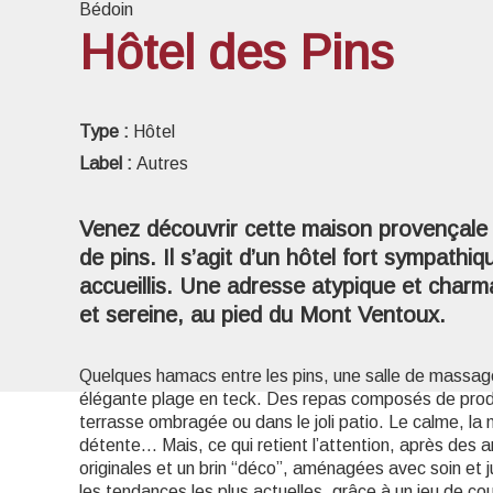
Bédoin
Hôtel des Pins
Voir l
Type :
Hôtel
Label :
Autres
Venez découvrir cette maison provençale
de pins. Il s’agit d’un hôtel fort sympathi
accueillis. Une adresse atypique et char
et sereine, au pied du Mont Ventoux.
Quelques hamacs entre les pins, une salle de massage
élégante plage en teck. Des repas composés de produi
terrasse ombragée ou dans le joli patio. Le calme, la 
détente… Mais, ce qui retient l’attention, après des 
originales et un brin “déco”, aménagées avec soin et
les tendances les plus actuelles, grâce à un jeu de co