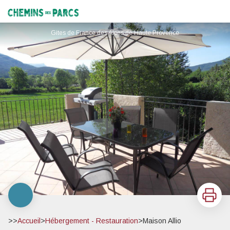
Maison Allio
Chemins des Parcs
Gites de France des Alpes de Haute Provence
Imprimer
>>
Accueil
>
Hébergement - Restauration
>
Maison Allio